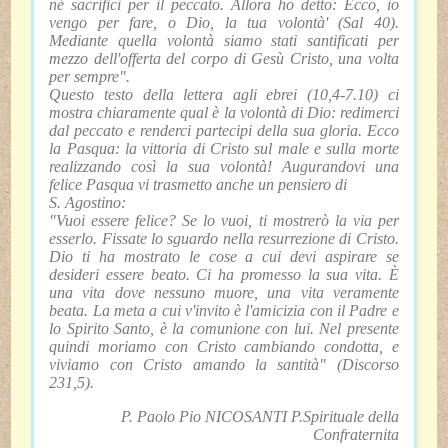
né sacrifici per il peccato. Allora ho detto: Ecco, io
vengo per fare, o Dio, la tua volontà' (Sal 40).
Mediante quella volontà siamo stati santificati per
mezzo dell'offerta del corpo di Gesù Cristo, una volta
per sempre".
Questo testo della lettera agli ebrei (10,4-7.10) ci
mostra chiaramente qual è la volontà di Dio: redimerci
dal peccato e renderci partecipi della sua gloria. Ecco
la Pasqua: la vittoria di Cristo sul male e sulla morte
realizzando così la sua volontà! Augurandovi una
felice Pasqua vi trasmetto anche un pensiero di
S. Agostino:
"Vuoi essere felice? Se lo vuoi, ti mostrerò la via per
esserlo. Fissate lo sguardo nella resurrezione di Cristo.
Dio ti ha mostrato le cose a cui devi aspirare se
desideri essere beato. Ci ha promesso la sua vita. È
una vita dove nessuno muore, una vita veramente
beata. La meta a cui v'invito è l'amicizia con il Padre e
lo Spirito Santo, è la comunione con lui. Nel presente
quindi moriamo con Cristo cambiando condotta, e
viviamo con Cristo amando la santità" (Discorso
231,5).
P. Paolo Pio NICOSANTI P.Spirituale della
Confraternita