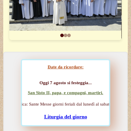
Date da ricordare:
Oggi 7 agosto si festeggia...
San Sisto II, papa, e compagni, martiri.
Basilica: Sante Messe giorni feriali dal lunedì al sabato: ore 08,30 - 10,
Liturgia del giorno